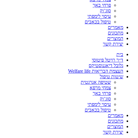
פרחי באך
סוג’וק
עיסוי לימפתי
טיפול בכאבים
מאמרים
מתכונים
המוצרים
יצירת קשר
בית
ד״ר רויטל פיטוסי
גלובל דיאגנוסטיקס
העצמת הבריאות Welfare life
שיטות טיפול
שטיפה אנרגטית
צמחי מרפא
פרחי באך
סוג’וק
עיסוי לימפתי
טיפול בכאבים
מאמרים
מתכונים
המוצרים
יצירת קשר