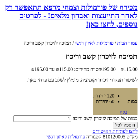
מכירה של פורמולות וצמחי מרפא תתאפשר רק
לאחר התייעצות ואבחון מלאים! - לפרטים
נוספים, לחצו כאן!
עמוד הבית
/
פורמולות לאיזון רגשי
/ תמיכה לזיכרון קשב וריכוז
תמיכה לזיכרון קשב וריכוז
115.00
₪
–
195.00
₪
טווח מחירים: ⁦₪115.00⁩ עד ⁦₪195.00⁩
לשיפור תפקודי זיכרון וקוגניציה. מומלץ לשלב עם פרחי באך.
120 יחידות
כמות
60 יחידות
נקה
כמות של תמיכה לזיכרון קשב וריכוז
הוספה לסל
לחצו לפתיחת האישורים
מק"ט
810120005
קטגוריה
פורמולות לאיזון רגשי