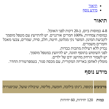
תיאור
מידע נוסף
תיאור
4-8 כמוסות ביום, כ-20 דקות לפני האוכל.
כמוסות צמחיות, 100% חמרים אורגניים. יש להתייעץ עם מטפל מוסמך
לקביעת המינון. המוצר נקי מגלוטן, חיטה, חלב, סויה, שמרים, צבעי מאכל
וחמרים משמרים.
נבדק ללא רעילות מתכות כבדות.
לפני השימוש בתוסף תזונה, יש להיוועץ במטפל מוסמך.
יש לשמור הרחק מהישג ידם של ילדים.
מומלץ לאחסן באריזה המקורית, עם מכסה סגור, בטמפרטורת החדר.
מידע נוסף
מרכיבים
בקופה, ג'ינקו בילובה, חומעה, מליסה, שיבולת שועל, שכיסנדרה
כמות
120 יחידות, 60 יחידות