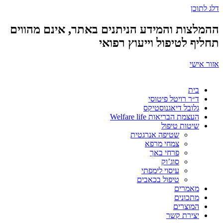
דלג לתוכן
ההמלצות והמידע הניתנים באתר, אינם מהווים
תחליף לטיפול וייעוץ רפואי
אזור אישי
בית
ד״ר רויטל פיטוסי
גלובל דיאגנוסטיקס
העצמת הבריאות Welfare life
שיטות טיפול
שטיפה אנרגטית
צמחי מרפא
פרחי באך
סוג’וק
עיסוי לימפתי
טיפול בכאבים
מאמרים
מתכונים
המוצרים
יצירת קשר