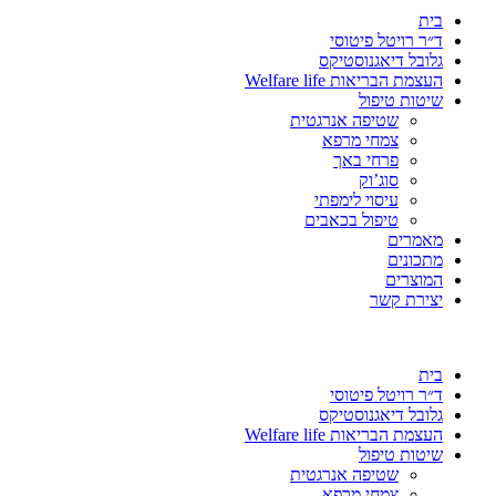
בית
ד״ר רויטל פיטוסי
גלובל דיאגנוסטיקס
העצמת הבריאות Welfare life
שיטות טיפול
שטיפה אנרגטית
צמחי מרפא
פרחי באך
סוג’וק
עיסוי לימפתי
טיפול בכאבים
מאמרים
מתכונים
המוצרים
יצירת קשר
בית
ד״ר רויטל פיטוסי
גלובל דיאגנוסטיקס
העצמת הבריאות Welfare life
שיטות טיפול
שטיפה אנרגטית
צמחי מרפא