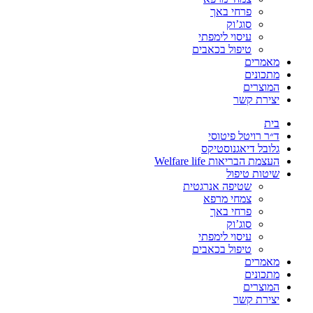
פרחי באך
סוג’וק
עיסוי לימפתי
טיפול בכאבים
מאמרים
מתכונים
המוצרים
יצירת קשר
בית
ד״ר רויטל פיטוסי
גלובל דיאגנוסטיקס
העצמת הבריאות Welfare life
שיטות טיפול
שטיפה אנרגטית
צמחי מרפא
פרחי באך
סוג’וק
עיסוי לימפתי
טיפול בכאבים
מאמרים
מתכונים
המוצרים
יצירת קשר