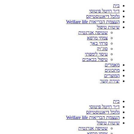
בית
ד״ר רויטל פיטוסי
גלובל דיאגנוסטיקס
העצמת הבריאות Welfare life
שיטות טיפול
שטיפה אנרגטית
צמחי מרפא
פרחי באך
סוג’וק
עיסוי לימפתי
טיפול בכאבים
מאמרים
מתכונים
המוצרים
יצירת קשר
בית
ד״ר רויטל פיטוסי
גלובל דיאגנוסטיקס
העצמת הבריאות Welfare life
שיטות טיפול
שטיפה אנרגטית
צמחי מרפא