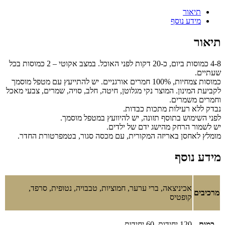
תיאור
מידע נוסף
תיאור
4-8 כמוסות ביום, כ-20 דקות לפני האוכל. במצב אקוטי – 2 כמוסות בכל
שעתיים.
כמוסות צמחיות, 100% חמרים אורגניים. יש להתייעץ עם מטפל מוסמך
לקביעת המינון. המוצר נקי מגלוטן, חיטה, חלב, סויה, שמרים, צבעי מאכל
וחמרים משמרים.
נבדק ללא רעילות מתכות כבדות.
לפני השימוש בתוסף תזונה, יש להיוועץ במטפל מוסמך.
יש לשמור הרחק מהישג ידם של ילדים.
מומלץ לאחסן באריזה המקורית, עם מכסה סגור, בטמפרטורת החדר.
מידע נוסף
אכיניצאה, ברי ערער, חמוציות, טבבויה, נטופית, סרפד,
מרכיבים
קופטיס
כמות
120 יחידות, 60 יחידות