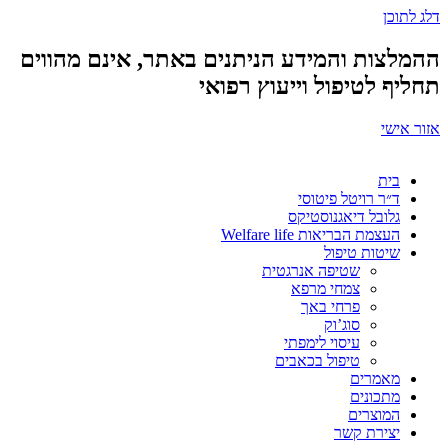
דלג לתוכן
ההמלצות והמידע הניתנים באתר, אינם מהווים
תחליף לטיפול וייעוץ רפואי
אזור אישי
בית
ד״ר רויטל פיטוסי
גלובל דיאגנוסטיקס
העצמת הבריאות Welfare life
שיטות טיפול
שטיפה אנרגטית
צמחי מרפא
פרחי באך
סוג’וק
עיסוי לימפתי
טיפול בכאבים
מאמרים
מתכונים
המוצרים
יצירת קשר