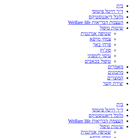
בית
ד״ר רויטל פיטוסי
גלובל דיאגנוסטיקס
העצמת הבריאות Welfare life
שיטות טיפול
שטיפה אנרגטית
צמחי מרפא
פרחי באך
סוג’וק
עיסוי לימפתי
טיפול בכאבים
מאמרים
מתכונים
המוצרים
יצירת קשר
בית
ד״ר רויטל פיטוסי
גלובל דיאגנוסטיקס
העצמת הבריאות Welfare life
שיטות טיפול
שטיפה אנרגטית
צמחי מרפא