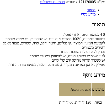
מק"ט
171120005
קטגוריה
ויטמינים ומינרלים
תיאור
מידע נוסף
תיאור
4-8 כמוסות ביום, אחרי אוכל.
כמוסות צמחיות, 100% חמרים אורגניים. יש להתייעץ עם מטפל מוסמך
לקביעת המינון. המוצר נקי מגלוטן, חיטה, חלב, סויה, שמרים, צבעי מאכל
וחמרים משמרים.
נבדק ללא רעילות מתכות כבדות.
לפני השימוש בתוסף תזונה, יש להיוועץ במטפל מוסמך.
יש לשמור הרחק מהישג ידם של ילדים.
מומלץ לאחסן באריזה המקורית, עם מכסה סגור, בטמפרטורת החדר.
מידע נוסף
מרכיבים
Ascorbic acid
כמות
120 יחידות, 60 יחידות