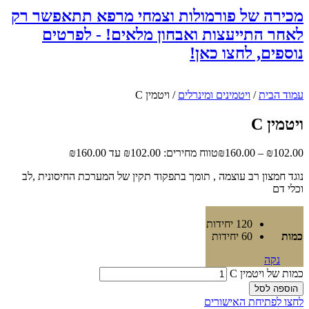
מכירה של פורמולות וצמחי מרפא תתאפשר רק
לאחר התייעצות ואבחון מלאים! - לפרטים
נוספים, לחצו כאן!
עמוד הבית
/
ויטמינים ומינרלים
/ ויטמין C
ויטמין C
102.00
₪
–
160.00
₪
טווח מחירים: ⁦₪102.00⁩ עד ⁦₪160.00⁩
נוגד חמצון רב עוצמה , תומך בתפקוד תקין של המערכת החיסונית ,לב
וכלי דם
120 יחידות
כמות
60 יחידות
נקה
כמות של ויטמין C
הוספה לסל
לחצו לפתיחת האישורים