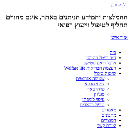
דלג לתוכן
ההמלצות והמידע הניתנים באתר, אינם מהווים
תחליף לטיפול וייעוץ רפואי
אזור אישי
בית
ד״ר רויטל פיטוסי
גלובל דיאגנוסטיקס
העצמת הבריאות Welfare life
שיטות טיפול
שטיפה אנרגטית
צמחי מרפא
פרחי באך
סוג’וק
עיסוי לימפתי
טיפול בכאבים
מאמרים
מתכונים
המוצרים
יצירת קשר