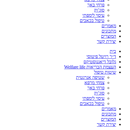
פרחי באך
סוג’וק
עיסוי לימפתי
טיפול בכאבים
מאמרים
מתכונים
המוצרים
יצירת קשר
בית
ד״ר רויטל פיטוסי
גלובל דיאגנוסטיקס
העצמת הבריאות Welfare life
שיטות טיפול
שטיפה אנרגטית
צמחי מרפא
פרחי באך
סוג’וק
עיסוי לימפתי
טיפול בכאבים
מאמרים
מתכונים
המוצרים
יצירת קשר