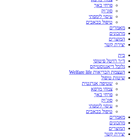
פרחי באך
סוג’וק
עיסוי לימפתי
טיפול בכאבים
מאמרים
מתכונים
המוצרים
יצירת קשר
בית
ד״ר רויטל פיטוסי
גלובל דיאגנוסטיקס
העצמת הבריאות Welfare life
שיטות טיפול
שטיפה אנרגטית
צמחי מרפא
פרחי באך
סוג’וק
עיסוי לימפתי
טיפול בכאבים
מאמרים
מתכונים
המוצרים
יצירת קשר