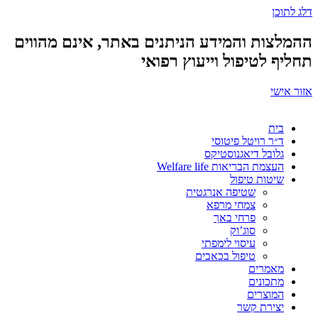
דלג לתוכן
ההמלצות והמידע הניתנים באתר, אינם מהווים
תחליף לטיפול וייעוץ רפואי
אזור אישי
בית
ד״ר רויטל פיטוסי
גלובל דיאגנוסטיקס
העצמת הבריאות Welfare life
שיטות טיפול
שטיפה אנרגטית
צמחי מרפא
פרחי באך
סוג’וק
עיסוי לימפתי
טיפול בכאבים
מאמרים
מתכונים
המוצרים
יצירת קשר