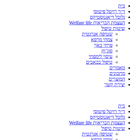
בית
ד״ר רויטל פיטוסי
גלובל דיאגנוסטיקס
העצמת הבריאות Welfare life
שיטות טיפול
שטיפה אנרגטית
צמחי מרפא
פרחי באך
סוג’וק
עיסוי לימפתי
טיפול בכאבים
מאמרים
מתכונים
המוצרים
יצירת קשר
בית
ד״ר רויטל פיטוסי
גלובל דיאגנוסטיקס
העצמת הבריאות Welfare life
שיטות טיפול
שטיפה אנרגטית
צמחי מרפא