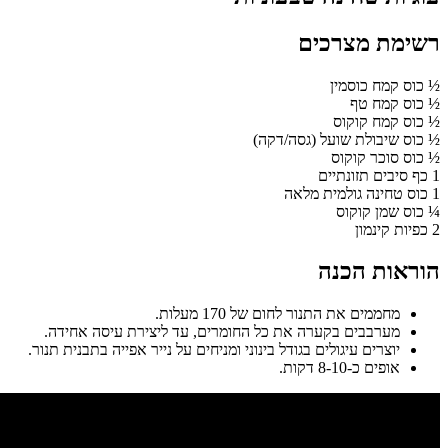
רשימת מצרכים
½ כוס קמח כוסמין
½ כוס קמח טף
½ כוס קמח קוקוס
½ כוס שיבולת שועל (גסה/דקה)
½ כוס סוכר קוקוס
1 כף סיבים תזונתיים
1 כוס טחינה גולמית מלאה
¼ כוס שמן קוקוס
2 כפיות קינמון
הוראות הכנה
מחממים את התנור לחום של 170 מעלות.
מערבבים בקערה את כל החומרים, עד ליצירת עיסה אחידה.
יוצרים עיגולים בגודל בינוני ומניחים על נייר אפייה בתבנית תנור.
אופים כ-8-10 דקות.