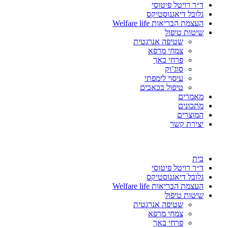
ד״ר רויטל פיטוסי
גלובל דיאגנוסטיקס
העצמת הבריאות Welfare life
שיטות טיפול
שטיפה אנרגטית
צמחי מרפא
פרחי באך
סוג’וק
עיסוי לימפתי
טיפול בכאבים
מאמרים
מתכונים
המוצרים
יצירת קשר
בית
ד״ר רויטל פיטוסי
גלובל דיאגנוסטיקס
העצמת הבריאות Welfare life
שיטות טיפול
שטיפה אנרגטית
צמחי מרפא
פרחי באך