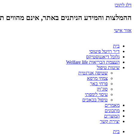
דלג לתוכן
ההמלצות והמידע הניתנים באתר, אינם מהווים תחל
אזור אישי
בית
ד״ר רויטל פיטוסי
גלובל דיאגנוסטיקס
העצמת הבריאות Welfare life
שיטות טיפול
שטיפה אנרגטית
צמחי מרפא
פרחי באך
סוג’וק
עיסוי לימפתי
טיפול בכאבים
מאמרים
מתכונים
המוצרים
יצירת קשר
בית