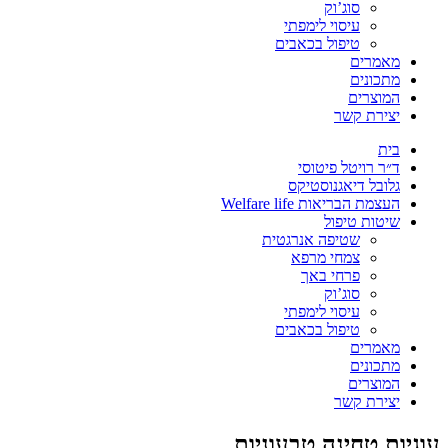
סוג’וק
עיסוי לימפתי
טיפול בכאבים
מאמרים
מתכונים
המוצרים
יצירת קשר
בית
ד״ר רויטל פיטוסי
גלובל דיאגנוסטיקס
העצמת הבריאות Welfare life
שיטות טיפול
שטיפה אנרגטית
צמחי מרפא
פרחי באך
סוג’וק
עיסוי לימפתי
טיפול בכאבים
מאמרים
מתכונים
המוצרים
יצירת קשר
עוגיות טחינה טבעוניות