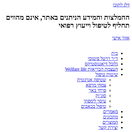
דלג לתוכן
ההמלצות והמידע הניתנים באתר, אינם מהווים
תחליף לטיפול וייעוץ רפואי
אזור אישי
בית
ד״ר רויטל פיטוסי
גלובל דיאגנוסטיקס
העצמת הבריאות Welfare life
שיטות טיפול
שטיפה אנרגטית
צמחי מרפא
פרחי באך
סוג’וק
עיסוי לימפתי
טיפול בכאבים
מאמרים
מתכונים
המוצרים
יצירת קשר