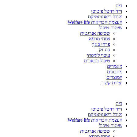
בית
ד״ר רויטל פיטוסי
גלובל דיאגנוסטיקס
העצמת הבריאות Welfare life
שיטות טיפול
שטיפה אנרגטית
צמחי מרפא
פרחי באך
סוג’וק
עיסוי לימפתי
טיפול בכאבים
מאמרים
מתכונים
המוצרים
יצירת קשר
בית
ד״ר רויטל פיטוסי
גלובל דיאגנוסטיקס
העצמת הבריאות Welfare life
שיטות טיפול
שטיפה אנרגטית
צמחי מרפא