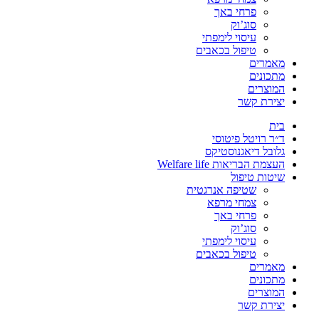
פרחי באך
סוג’וק
עיסוי לימפתי
טיפול בכאבים
מאמרים
מתכונים
המוצרים
יצירת קשר
בית
ד״ר רויטל פיטוסי
גלובל דיאגנוסטיקס
העצמת הבריאות Welfare life
שיטות טיפול
שטיפה אנרגטית
צמחי מרפא
פרחי באך
סוג’וק
עיסוי לימפתי
טיפול בכאבים
מאמרים
מתכונים
המוצרים
יצירת קשר