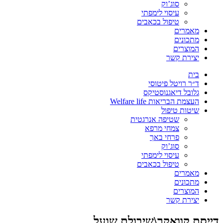
סוג’וק
עיסוי לימפתי
טיפול בכאבים
מאמרים
מתכונים
המוצרים
יצירת קשר
בית
ד״ר רויטל פיטוסי
גלובל דיאגנוסטיקס
העצמת הבריאות Welfare life
שיטות טיפול
שטיפה אנרגטית
צמחי מרפא
פרחי באך
סוג’וק
עיסוי לימפתי
טיפול בכאבים
מאמרים
מתכונים
המוצרים
יצירת קשר
דייסת קוואקר\שיבולת שועל