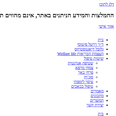
דלג לתוכן
ההמלצות והמידע הניתנים באתר, אינם מהווים תחל
אזור אישי
בית
ד״ר רויטל פיטוסי
גלובל דיאגנוסטיקס
העצמת הבריאות Welfare life
שיטות טיפול
שטיפה אנרגטית
צמחי מרפא
פרחי באך
סוג’וק
עיסוי לימפתי
טיפול בכאבים
מאמרים
מתכונים
המוצרים
יצירת קשר
בית