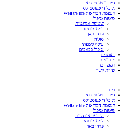
ד״ר רויטל פיטוסי
גלובל דיאגנוסטיקס
העצמת הבריאות Welfare life
שיטות טיפול
שטיפה אנרגטית
צמחי מרפא
פרחי באך
סוג’וק
עיסוי לימפתי
טיפול בכאבים
מאמרים
מתכונים
המוצרים
יצירת קשר
בית
ד״ר רויטל פיטוסי
גלובל דיאגנוסטיקס
העצמת הבריאות Welfare life
שיטות טיפול
שטיפה אנרגטית
צמחי מרפא
פרחי באך